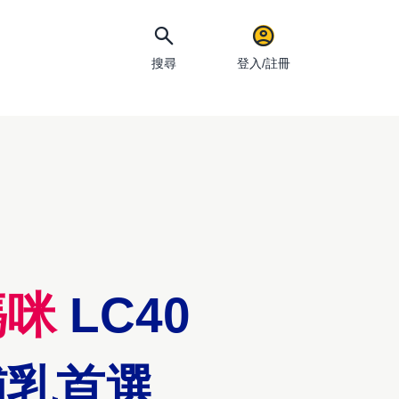
搜尋
登入/註冊
手機
媽咪
LC40
哺乳首選