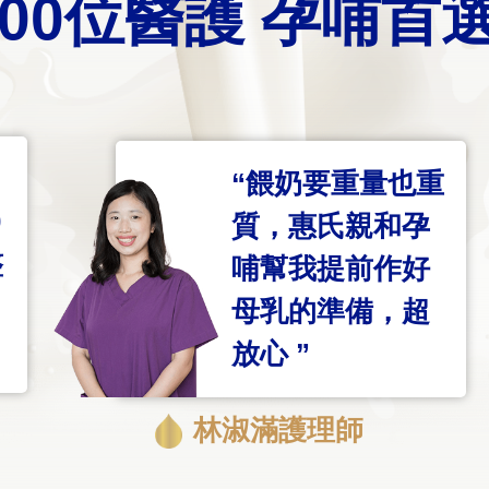
500位醫護 孕哺首
“餵奶要重量也重
0
質，惠氏親和孕
整
哺幫我提前作好
母乳的準備，超
放心 ”
林淑滿護理師