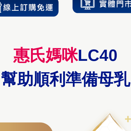
惠氏媽咪
LC40
幫助順利準備母乳