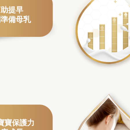
幫助提早
利準備母乳
寶寶保護力