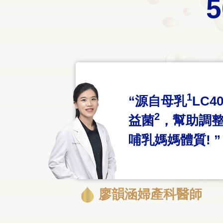
1
“源自母乳
LC4
2
益菌
，
幫助調
哺乳媽媽體質! ”
廖韻涵婦產科醫師