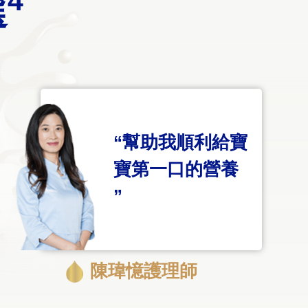
4
選
“幫助我順利給寶
寶
第一口的營養
”
陳瑋憶護理師