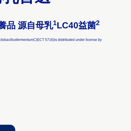
1
2
養品 源自母乳
LC40益菌
illusfermentumC)ECT 5716)is distributed under license by