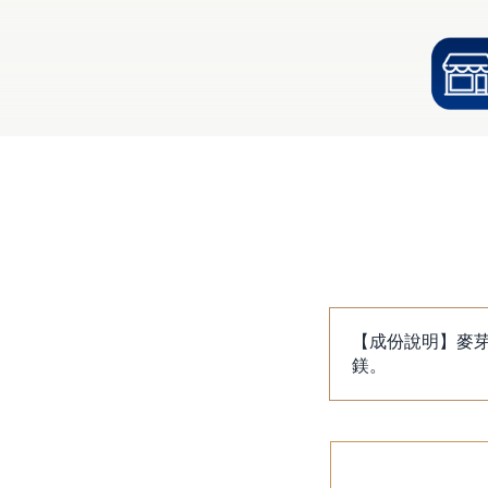
【成份說明】麥芽糊精
鎂。